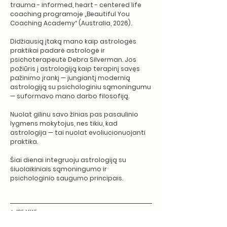
trauma - informed, heart - centered life
coaching programoje „Beautiful You
Coaching Academy“ (Australia, 2026).
Didžiausią įtaką mano kaip astrologės
praktikai padarė astrologė ir
psichoterapeutė Debra Silverman. Jos
požiūris į astrologiją kaip terapinį savęs
pažinimo įrankį — jungiantį modernią
astrologiją su psichologiniu sąmoningumu
— suformavo mano darbo filosofiją.
Nuolat gilinu savo žinias pas pasaulinio
lygmens mokytojus, nes tikiu, kad
astrologija — tai nuolat evoliucionuojanti
praktika.
Šiai dienai i
ntegruoju astrologiją su
šiuolaikiniais sąmoningumo ir
psichologinio saugumo principais.
✦ APIE MANE
Mano
patirtis