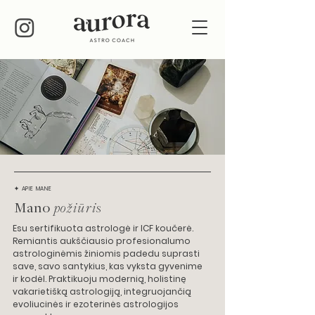
✦ APIE MANE
Mano
požiūris
Esu sertifikuota astrologė ir ICF koučerė.
Remiantis aukščiausio profesionalumo
astrologinėmis žiniomis padedu suprasti
save, savo santykius, kas vyksta gyvenime
ir kodėl. Praktikuoju modernią, holistinę
vakarietišką astrologiją, integruojančią
evoliucinės ir ezoterinės astrologijos