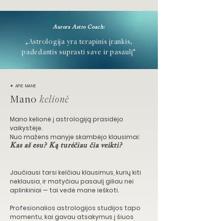
Aurora Astro Coach:
„Astrologija yra terapinis įrankis,
padedantis suprasti save ir pasaulį“
✦ APIE MANE
Mano
kelionė
Mano kelionė į astrologiją prasidėjo
vaikystėje.
Nuo mažens manyje skambėjo klausimai:
Kas aš esu? Ką turėčiau čia veikti?
Jaučiausi tarsi kelčiau klausimus, kurių kiti
neklausia, ir matyčiau pasaulį giliau nei
aplinkiniai — tai vedė mane ieškoti.
Profesionalios astrologijos studijos tapo
momentu, kai gavau atsakymus į šiuos